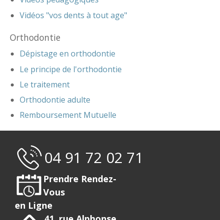
Vidéos "vos dents à tout age"
Orthodontie
Dépistage en orthodontie
Le principe de l'orthodontie
Le traitement
Orthodontie adulte
Remboursement Mutuelle
04 91 72 02 71
Prendre Rendez-
Vous
en Ligne
41, rue Alphonse