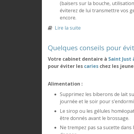
(baisers sur la bouche, utilisatio
éviterez de lui transmettre vos ge
encore.
Lire la suite
de Quelques conseils pou
Quelques conseils pour évite
Votre cabinet dentaire à
Saint Just 
pour éviter les
caries
chez les jeune
Alimentation :
Supprimez les biberons de lait s
journée et le soir pour s’endormi
Le sirop ou les gélules homéopat
être donnés avant le brossage.
Ne trempez pas sa sucette dans le