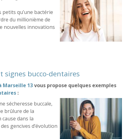
s petits qu’une bactérie
rdre du millionième de
 de nouvelles innovations
ion
t signes bucco-dentaires
à Marseille 13
vous propose quelques exemples
ntaires
:
e sécheresse buccale,
e brûlure de la
n cause dans la
 des gencives d’évolution