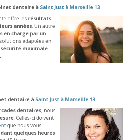
inet dentaire à
Saint Just à Marseille 13
te offre les
résultats
sieurs années
. Un autre
is en charge par un
solutions adaptées en
e
sécurité maximale
.
nchiment
net dentaire à
Saint Just à Marseille 13
rcades dentaires
, nous
mesure
. Celles-ci doivent
ent
que nous vous
dant quelques heures