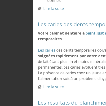
donner.
Lire la suite
de Quelques conseils pou
Les caries des dents tempo
Votre cabinet dentaire à
Saint Just 
temporaires
Les caries
des dents temporaires doiv
soignées rapidement par votre den
de lait étant plus fin et moins minérali
permanentes, ces caries évoluent très 
La présence de caries chez un jeune enf
l’alimentation soit à un problème d’hy
Lire la suite
de Les caries des dents
Les résultats du blanchime