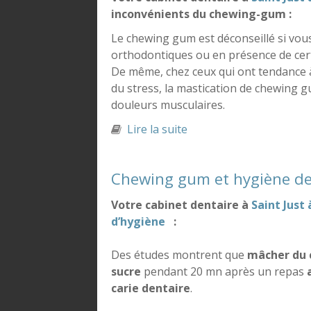
inconvénients du chewing-gum :
Le chewing gum est déconseillé si vo
orthodontiques ou en présence de cer
De même, chez ceux qui ont tendance à
du stress, la mastication de chewing 
douleurs musculaires.
Lire la suite
de Les avantages et in
Chewing gum et hygiène de
Votre cabinet dentaire à
Saint Just 
d’hygiène
:
Des études montrent que
mâcher du 
sucre
pendant 20 mn après un repas
carie dentaire
.