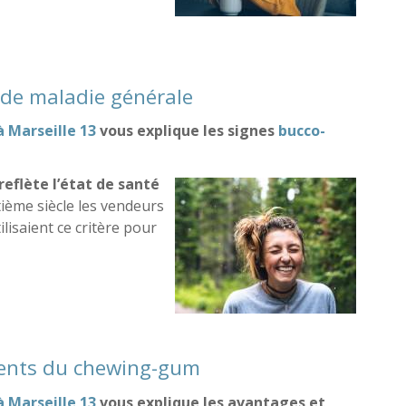
dies et signes bucco-dentaires
 de maladie générale
à Marseille 13
vous explique les signes
bucco-
eflète l’état de santé
itième siècle les vendeurs
ilisaient ce critère pour
ntaires de maladie générale
ients du chewing-gum
à Marseille 13
vous explique les avantages et