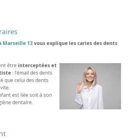
r éviter les caries - Partie 1
raires
à Marseille 13
vous explique les caries des dents
ent être
interceptées et
tiste
: l’émail des dents
sé que celui des dents
vite.
ant est liée soit à son
giène dentaire.
 temporaires
nt