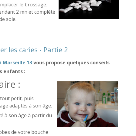
emplacer le brossage.
r pendant 2 mn et complété
 de soie.
ène dentaire
r les caries - Partie 2
à Marseille 13
vous propose quelques conseils
s enfants :
ire :
tout petit, puis
sage adaptés à son âge.
té à son âge à partir du
crobes de votre bouche