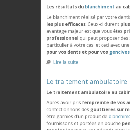
Les résultats du
blanchiment
au cab
Le blanchiment réalisé par votre dentis
les plus efficaces
. Ceux-ci durent
plu
avantage majeur est que vous êtes
pr
professionnel
qui peut proposer des 
particulier à votre cas, et ceci avec un
pour vos dents et pour vos
gencives
Lire la suite
de Les résultats du bla
Le traitement ambulatoire
Le traitement ambulatoire au cabi
Après avoir pris l’
empreinte de vos a
confectionnons des
gouttières sur 
être garnies d’un produit de
blanchim
fournissons et portées en bouche
pen