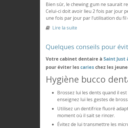
Bien sûr, le chewing gum ne saurait r
Celui-ci doit avoir lieu 2 fois par jou
une fois par jour par l’utilisation du fil
Lire la suite
de Chewing gum et hygi
Quelques conseils pour évite
Votre cabinet dentaire à
Saint Just 
pour éviter les
caries
chez les jeune
Hygiène bucco denta
Brossez lui les dents quand il est 
enseignez lui les gestes de bros
Utilisez un dentifrice fluoré adap
moment où il sait se rincer.
Évitez de lui transmettre les mi