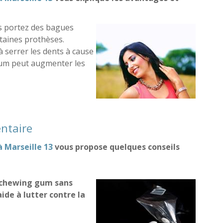
us portez des bagues
taines prothèses.
 serrer les dents à cause
gum peut augmenter les
convénients du chewing-gum
ntaire
à Marseille 13
vous propose quelques conseils
chewing gum sans
aide à lutter contre la